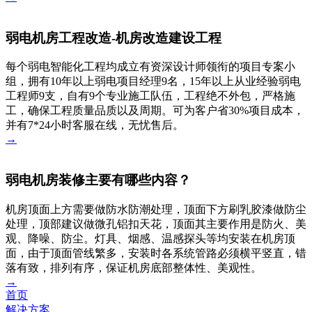
弱电机房工程改造-机房改造建设工程
每个弱电智能化工程均成立有资深设计师领衔的项目专案小
组，拥有10年以上弱电项目经理9名，15年以上从业经验弱电
工程师9支，自有9个专业施工队伍，工程绝不外包，严格施
工，确保工程质量品质以及周期。可为客户省30%项目成本，
并有7*24小时客服在线，无忧售后。
→
弱电机房装修主要有哪些内容？
机房顶面上方需要做防水防潮处理，顶面下方刷乳胶漆做防尘
处理，顶部建议做微孔铝扣天花，顶面其主要作用是防火、美
观、降噪、防尘。灯具、烟感、温感探头等均安装在机房顶
面，由于顶面管线繁多，安装时各系统管路必须横平竖直，错
落有致，排列有序，保证机房底部整体性、美观性。
→
首页
解决方案